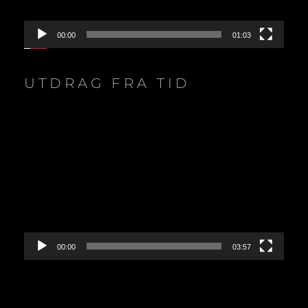
00:00
01:03
UTDRAG FRA TID
Videoavspiller
00:00
03:57