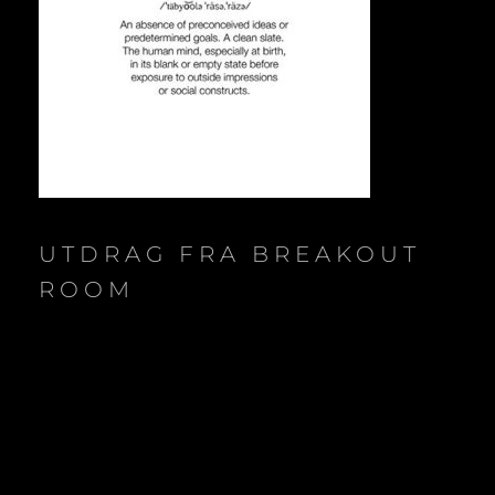
UTDRAG FRA BREAKOUT
ROOM
Videoavspiller