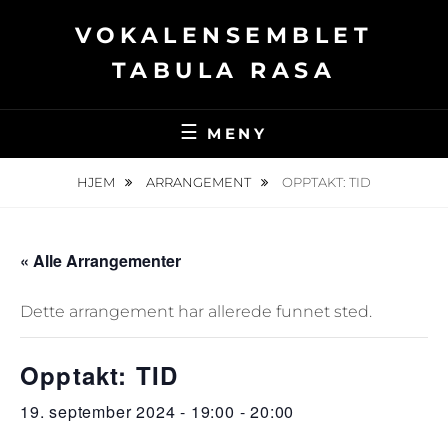
Hopp
VOKALENSEMBLET
over
til
TABULA RASA
innhold
MENY
HJEM
ARRANGEMENT
OPPTAKT: TID
« Alle Arrangementer
Dette arrangement har allerede funnet sted.
Opptakt: TID
19. september 2024 - 19:00
-
20:00