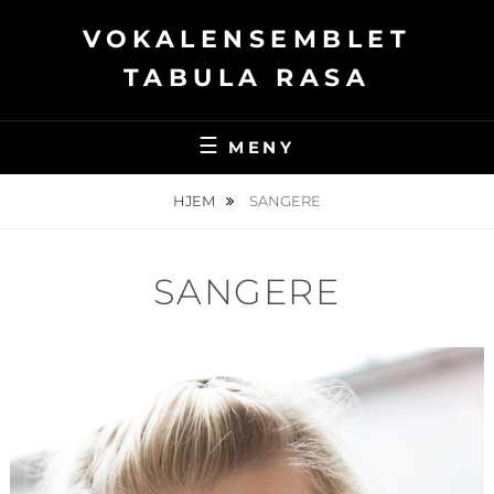
Hopp
VOKALENSEMBLET
over
til
TABULA RASA
innhold
MENY
HJEM
SANGERE
SANGERE