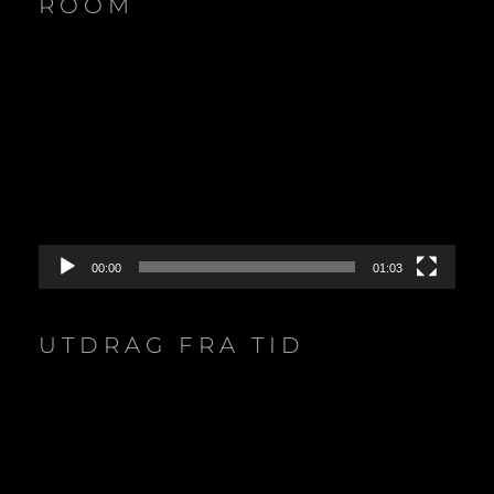
ROOM
Videoavspiller
00:00
01:03
UTDRAG FRA TID
Videoavspiller