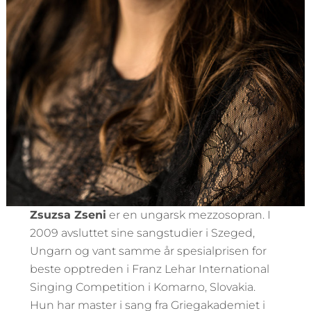
Zsuzsa Zseni
er en ungarsk mezzosopran. I
2009 avsluttet sine sangstudier i Szeged,
Ungarn og vant samme år spesialprisen for
beste opptreden i Franz Lehar International
Singing Competition i Komarno, Slovakia.
Hun har master i sang fra Griegakademiet i