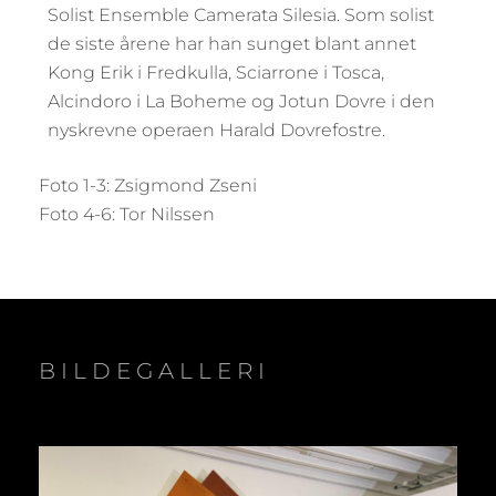
Solist Ensemble Camerata Silesia. Som solist
de siste årene har han sunget blant annet
Kong Erik i Fredkulla, Sciarrone i Tosca,
Alcindoro i La Boheme og Jotun Dovre i den
nyskrevne operaen Harald Dovrefostre.
Foto 1-3: Zsigmond Zseni
Foto 4-6: Tor Nilssen
BILDEGALLERI