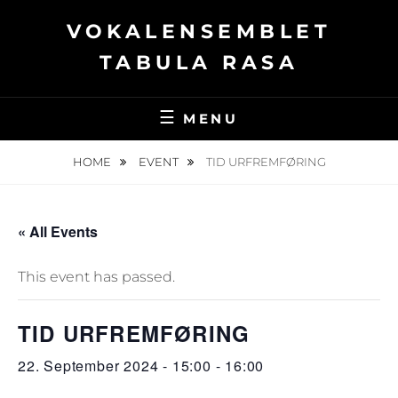
Skip
VOKALENSEMBLET
to
content
TABULA RASA
MENU
HOME
EVENT
TID URFREMFØRING
« All Events
This event has passed.
TID URFREMFØRING
22. September 2024 - 15:00
-
16:00