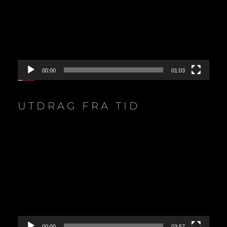
00:00
01:03
UTDRAG FRA TID
Video
Player
00:00
03:57