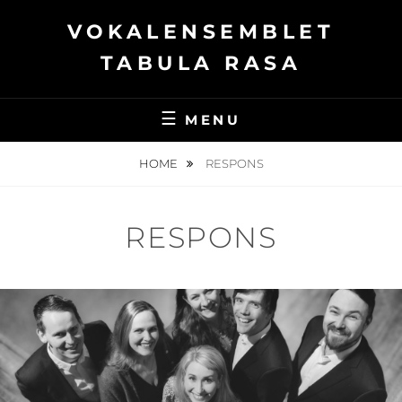
Skip
VOKALENSEMBLET
to
content
TABULA RASA
MENU
HOME
RESPONS
RESPONS