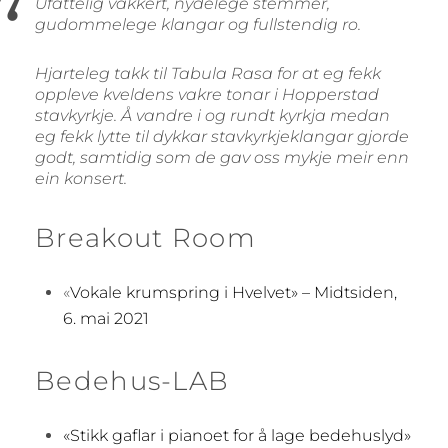
Ufattelig vakkert, nydelege stemmer,
gudommelege klangar og fullstendig ro.
Hjarteleg takk til Tabula Rasa for at eg fekk
oppleve kveldens vakre tonar i Hopperstad
stavkyrkje. Å vandre i og rundt kyrkja medan
eg fekk lytte til dykkar stavkyrkjeklangar gjorde
godt, samtidig som de gav oss mykje meir enn
ein konsert.
Breakout Room
«
Vokale krumspring i Hvelvet» – Midtsiden,
6. mai 2021
Bedehus-LAB
«Stikk gaflar i pianoet for å lage bedehuslyd»