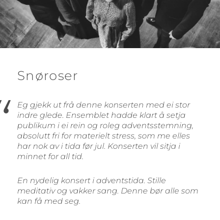
Snøroser
Eg gjekk ut frå denne konserten med ei stor
indre glede. Ensemblet hadde klart å setja
publikum i ei rein og roleg adventsstemning,
absolutt fri for materielt stress, som me elles
har nok av i tida før jul. Konserten vil sitja i
minnet for all tid.
En nydelig konsert i adventstida. Stille
meditativ og vakker sang. Denne bør alle som
kan få med seg.