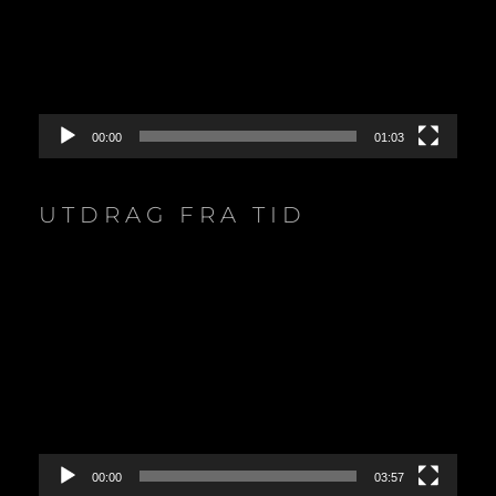
00:00
01:03
UTDRAG FRA TID
Video
Player
00:00
03:57